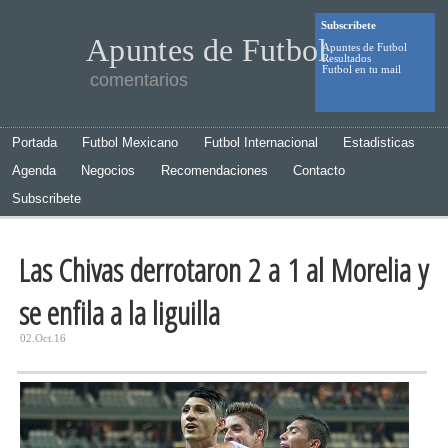
Subscribete
Apuntes de Futbol
Apuntes de Futbol
Resultados
Futbol en tu mail
comentarios
Portada
Futbol Mexicano
Futbol Internacional
Estadisticas
Agenda
Negocios
Recomendaciones
Contacto
Subscribete
Las Chivas derrotaron 2 a 1 al Morelia y
se enfila a la liguilla
02.Oct.16