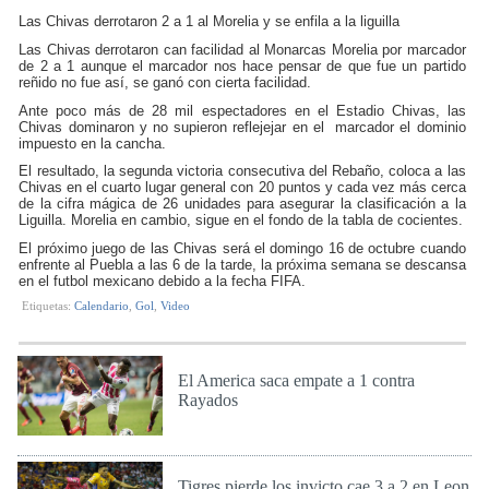
Las Chivas derrotaron 2 a 1 al Morelia y se enfila a la liguilla
Las Chivas derrotaron can facilidad al Monarcas Morelia por marcador
de 2 a 1 aunque el marcador nos hace pensar de que fue un partido
reñido no fue así, se ganó con cierta facilidad.
Ante poco más de 28 mil espectadores en el Estadio Chivas, las
Chivas dominaron y no supieron reflejejar en el marcador el dominio
impuesto en la cancha.
El resultado, la segunda victoria consecutiva del Rebaño, coloca a las
Chivas en el cuarto lugar general con 20 puntos y cada vez más cerca
de la cifra mágica de 26 unidades para asegurar la clasificación a la
Liguilla. Morelia en cambio, sigue en el fondo de la tabla de cocientes.
El próximo juego de las Chivas será el domingo 16 de octubre cuando
enfrente al Puebla a las 6 de la tarde, la próxima semana se descansa
en el futbol mexicano debido a la fecha FIFA.
Etiquetas:
Calendario
,
Gol
,
Video
El America saca empate a 1 contra
Rayados
Dom 2 de Oct de 2016
Tigres pierde los invicto cae 3 a 2 en Leon