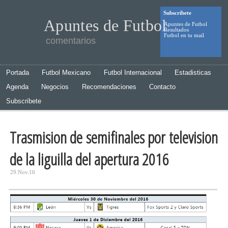
Subscribete
Apuntes de Futbol
Apuntes de Futbol
Resultados
Futbol en tu mail
comentarios
Portada
Futbol Mexicano
Futbol Internacional
Estadisticas
Agenda
Negocios
Recomendaciones
Contacto
Subscribete
Trasmision de semifinales por television
de la liguilla del apertura 2016
29.Nov.16