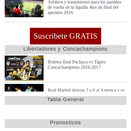
Arbitros y trasmisiones para los partidos
de vuelta de la liguilla 4tos de final del
apertura 2016
Vie 25 de Nov de 2016
Suscribete GRATIS
Libertadores y Concachampions
Boletos final Pachuca vs Tigres
Concachampions 2016-2017
Dom 23 de Abr de 2017
Real Madrid derrota 2 a 0 al America y es
finalista en mundial de clubes
Tabla General
Jue 15 de Dic de 2016
Gallos de Queretaro campeon de la copa
Pronosticos
apertura 2016