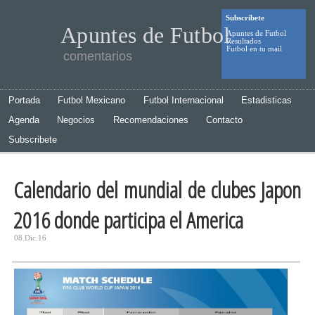
Subscribete
Apuntes de Futbol
Apuntes de Futbol
Resultados
Futbol en tu mail
comentarios
Portada
Futbol Mexicano
Futbol Internacional
Estadisticas
Agenda
Negocios
Recomendaciones
Contacto
Subscribete
Calendario del mundial de clubes Japon
2016 donde participa el America
08.Dic.16