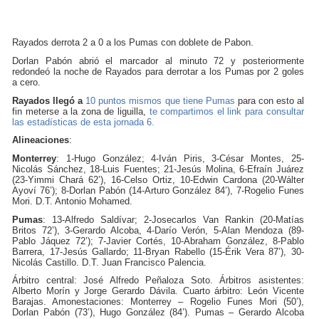
Rayados derrota 2 a 0 a los Pumas con doblete de Pabon.
Dorlan Pabón abrió el marcador al minuto 72 y posteriormente
redondeó la noche de Rayados para derrotar a los Pumas por 2 goles
a cero.
Rayados llegó a
10 puntos
mismos que tiene Pumas
para con esto al
fin meterse a la zona de liguilla,
te compartimos el link para consultar
las estadísticas de esta jornada 6.
Alineaciones
:
Monterrey
: 1-Hugo González; 4-Iván Piris, 3-César Montes, 25-
Nicolás Sánchez, 18-Luis Fuentes; 21-Jesús Molina, 6-Efraín Juárez
(23-Yimmi Chará 62’), 16-Celso Ortiz, 10-Edwin Cardona (20-Wálter
Ayoví 76’); 8-Dorlan Pabón (14-Arturo González 84’), 7-Rogelio Funes
Mori. D.T. Antonio Mohamed.
Pumas
: 13-Alfredo Saldívar; 2-Josecarlos Van Rankin (20-Matías
Britos 72’), 3-Gerardo Alcoba, 4-Darío Verón, 5-Alan Mendoza (89-
Pablo Jáquez 72’); 7-Javier Cortés, 10-Abraham González, 8-Pablo
Barrera, 17-Jesús Gallardo; 11-Bryan Rabello (15-Érik Vera 87’), 30-
Nicolás Castillo. D.T. Juan Francisco Palencia.
Árbitro central: José Alfredo Peñaloza Soto. Árbitros asistentes:
Alberto Morín y Jorge Gerardo Dávila. Cuarto árbitro: León Vicente
Barajas. Amonestaciones: Monterrey – Rogelio Funes Mori (50’),
Dorlan Pabón (73’), Hugo González (84’). Pumas – Gerardo Alcoba