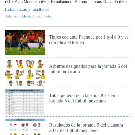
(31’), Alan Mendoza (65’). Expulsiones: Pumas – Jesús Gallardo (85’).
Estadísticas y resultados
Etiquetas:
Calendario
,
Gol
,
Video
Tigres cae ante Pachuca por 1 gol a 0 y se
complica el torneo
Dom 12 de Feb de 2017
Arbitros designados para la jornada 6 del
futbol mexicano
Jue 9 de Feb de 2017
Tabla general del clausura 2017 en la
jornada 5 del futbol mexicano
Lun 6 de Feb de 2017
Resultados de la jornada 5 del clausura
2017 del futbol mexicano