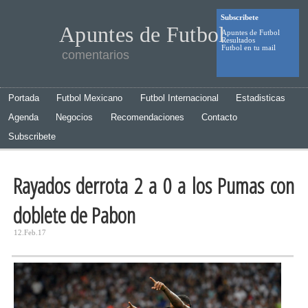
Subscribete
Apuntes de Futbol
Apuntes de Futbol
Resultados
Futbol en tu mail
comentarios
Portada
Futbol Mexicano
Futbol Internacional
Estadisticas
Agenda
Negocios
Recomendaciones
Contacto
Subscribete
Rayados derrota 2 a 0 a los Pumas con
doblete de Pabon
12.Feb.17