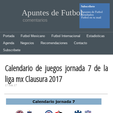
Subscribete
Apuntes de Futbol
Apuntes de Futbol
Resultados
Futbol en tu mail
comentarios
Portada
Futbol Mexicano
Futbol Internacional
Estadisticas
Agenda
Negocios
Recomendaciones
Contacto
Subscribete
Calendario de juegos jornada 7 de la
liga mx Clausura 2017
17.Feb.17