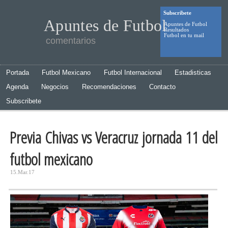
Subscribete
Apuntes de Futbol
Apuntes de Futbol
Resultados
Futbol en tu mail
comentarios
Portada
Futbol Mexicano
Futbol Internacional
Estadisticas
Agenda
Negocios
Recomendaciones
Contacto
Subscribete
Previa Chivas vs Veracruz jornada 11 del
futbol mexicano
15.Mar.17