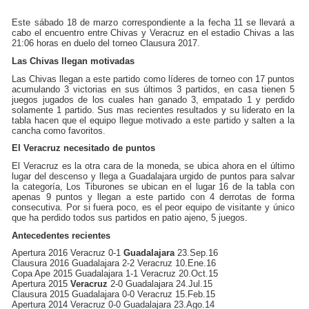
Este sábado 18 de marzo correspondiente a la fecha 11 se llevará a
cabo el encuentro entre Chivas y Veracruz en el estadio Chivas a las
21:06 horas en duelo del torneo Clausura 2017.
Las Chivas llegan motivadas
Las Chivas llegan a este partido como líderes de torneo con 17 puntos
acumulando 3 victorias en sus últimos 3 partidos, en casa tienen 5
juegos jugados de los cuales han ganado 3, empatado 1 y perdido
solamente 1 partido. Sus mas recientes resultados y su liderato en la
tabla hacen que el equipo llegue motivado a este partido y salten a la
cancha como favoritos.
El Veracruz necesitado de puntos
El Veracruz es la otra cara de la moneda, se ubica ahora en el último
lugar del descenso y llega a Guadalajara urgido de puntos para salvar
la categoría, Los Tiburones se ubican en el lugar 16 de la tabla con
apenas 9 puntos y llegan a este partido con 4 derrotas de forma
consecutiva. Por si fuera poco, es el peor equipo de visitante y único
que ha perdido todos sus partidos en patio ajeno, 5 juegos.
Antecedentes recientes
Apertura 2016 Veracruz 0-1
Guadalajara
23.Sep.16
Clausura 2016 Guadalajara 2-2 Veracruz 10.Ene.16
Copa Ape 2015 Guadalajara 1-1 Veracruz 20.Oct.15
Apertura 2015
Veracruz
2-0 Guadalajara 24.Jul.15
Clausura 2015 Guadalajara 0-0 Veracruz 15.Feb.15
Apertura 2014 Veracruz 0-0 Guadalajara 23.Ago.14