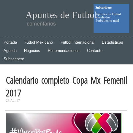
Subscribete
Apuntes de Futbol
Apuntes de Futbol
Resultados
Futbol en tu mail
comentarios
Portada
Futbol Mexicano
Futbol Internacional
Estadisticas
Agenda
Negocios
Recomendaciones
Contacto
Subscribete
Calendario completo Copa Mx Femenil
2017
27.Abr.17