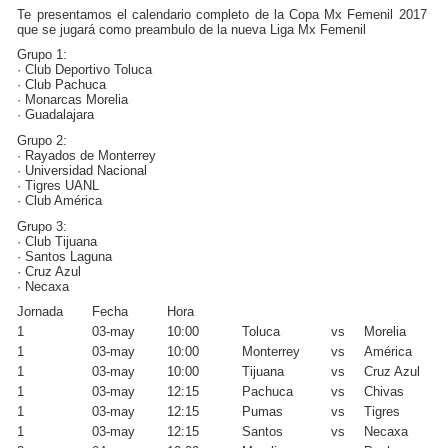
Te presentamos el calendario completo de la Copa Mx Femenil 2017
que se jugará como preambulo de la nueva Liga Mx Femenil
Grupo 1:
· Club Deportivo Toluca
· Club Pachuca
· Monarcas Morelia
· Guadalajara
Grupo 2:
· Rayados de Monterrey
· Universidad Nacional
· Tigres UANL
· Club América
Grupo 3:
· Club Tijuana
· Santos Laguna
· Cruz Azul
· Necaxa
Jornada
Fecha
Hora
1
03-may
10:00
Toluca
vs
Morelia
1
03-may
10:00
Monterrey
vs
América
1
03-may
10:00
Tijuana
vs
Cruz Azul
1
03-may
12:15
Pachuca
vs
Chivas
1
03-may
12:15
Pumas
vs
Tigres
1
03-may
12:15
Santos
vs
Necaxa