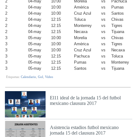
2
04-may
10:00
Morelia
vs
Pachuca
2
04-may
10:00
América
vs
Pumas
2
04-may
10:00
Cruz Azul
vs
Santos
2
04-may
12:15
Toluca
vs
Chivas
2
04-may
12:15
Monterrey
vs
Tigres
2
04-may
12:15
Necaxa
vs
Tijuana
3
05-may
10:00
Morelia
vs
Chivas
3
05-may
10:00
América
vs
Tigres
3
05-may
10:00
Cruz Azul
vs
Necaxa
3
05-may
12:15
Pachuca
vs
Toluca
3
05-may
12:15
Pumas
vs
Monterrey
3
05-may
12:15
Santos
vs
Tijuana
Etiquetas:
Calendario
,
Gol
,
Video
El11 ideal de la jornada 15 del futbol
mexicano clausura 2017
Lun 24 de Abr de 2017
Asistencia estadios futbol mexicano
jornada 15 del clausura 2017