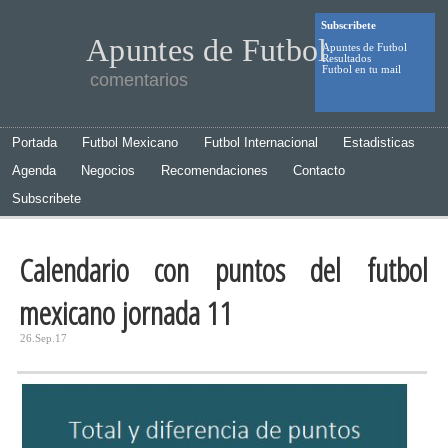
Subscribete
Apuntes de Futbol
Apuntes de Futbol
Resultados
Futbol en tu mail
comentarios
Portada
Futbol Mexicano
Futbol Internacional
Estadisticas
Agenda
Negocios
Recomendaciones
Contacto
Subscribete
Calendario con puntos del futbol
mexicano jornada 11
26.Sep.17