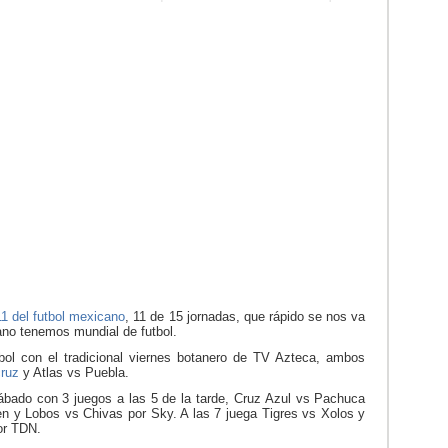
11 del futbol mexicano
, 11 de 15 jornadas, que rápido se nos va
rano tenemos mundial de futbol.
tbol con el tradicional viernes botanero de TV Azteca, ambos
cruz
y Atlas vs Puebla.
sábado con 3 juegos a las 5 de la tarde, Cruz Azul vs Pachuca
en y Lobos vs Chivas por Sky. A las 7 juega Tigres vs Xolos y
or TDN.