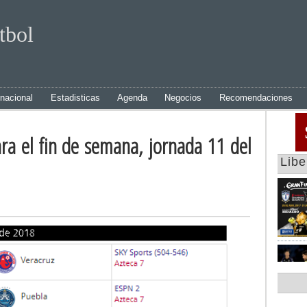
tbol
rnacional
Estadisticas
Agenda
Negocios
Recomendaciones
ara el fin de semana, jornada 11 del
Lib