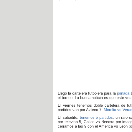
Llegó la cartelera futbolera para la
jornada 
el torneo. La buena noticia es que este ve
El viernes tenemos doble cartelera de fu
partidos van por Azteca 7,
Morelia vs Vera
El sabadito,
tenemos 5 partidos
, un raro 
por televisa 5, Gallos vs Necaxa por imag
cerramos a las 9 con el América vs León p