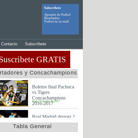
Subscribete
Apuntes de Futbol
Resultados
Futbol en tu mail
Contacto
Subscribete
Suscribete GRATIS
ertadores y Concachampions
Boletos final Pachuca
vs Tigres
Concachampions
Dom 23 de Abr de 2017
2016-2017
Real Madrid derrota 2
a 0 al America y es
Tabla General
finalista en mundial de
Jue 15 de Dic de 2016
clubes