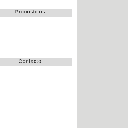
Gallos de Queretaro
Pronosticos
campeon de la copa
apertura 2016
Jue 3 de Nov de 2016
Lista de convocados de
Chivas para el clasico
nacional America vs
Mar 25 de Oct de 2016
Chivas
Contacto
Tramision de partidos
de la CopaMx, las
semifinales por TV
Mar 25 de Oct de 2016
Pumas golea 8 a 1 y
avanza en
concachampions
Vie 21 de Oct de 2016
Fechas y horarios de
las semifinales de la