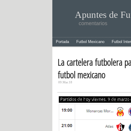
Apuntes de Fu
comentarios
Portada
Futbol Mexicano
Futbol Inte
La cartelera futbolera p
futbol mexicano
09.Mar.18