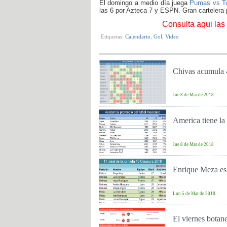
El domingo a medio día juega
Pumas vs T
las 6 por Azteca 7 y ESPN. Gran cartelera 
Consulta aqui las 
Etiquetas:
Calendario
,
Gol
,
Video
Chivas acumula 4
Jue 8 de Mar de 2018
America tiene la
Jue 8 de Mar de 2018
Enrique Meza es 
Lun 5 de Mar de 2018
El viernes botane