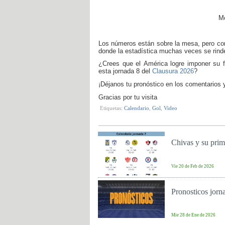
Mo
Los números están sobre la mesa, pero c
donde la estadística muchas veces se rinde
¿Crees que el
América
logre imponer su f
esta jornada 8 del
Clausura 2026
?
¡Déjanos tu pronóstico en los comentarios
Gracias por tu visita
Etiquetas:
Calendario
,
Gol
,
Video
Chivas y su prime
Vie 20 de Feb de 2026
Pronosticos jorn
Mie 28 de Ene de 2026