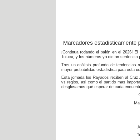
Marcadores estadisticamente p
¡Continua rodando el balón en el 2026! El
Toluca, y los números ya dictan sentencia 
Tras un análisis profundo de tendencias r
mayor probabilidad estadística para esta oc
Esta jornada los Rayados reciben al Cruz A
vs regios, asi como el partido mas importa
desglosamos qué esperar de cada encuentr
Ma
A
T