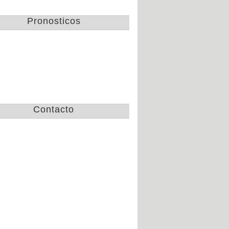
Gallos de Queretaro
Pronosticos
campeon de la copa
apertura 2016
Jue 3 de Nov de 2016
Lista de convocados de
Chivas para el clasico
nacional America vs
Mar 25 de Oct de 2016
Chivas
Contacto
Tramision de partidos
de la CopaMx, las
semifinales por TV
Mar 25 de Oct de 2016
Pumas golea 8 a 1 y
avanza en
concachampions
Vie 21 de Oct de 2016
Fechas y horarios de
las semifinales de la