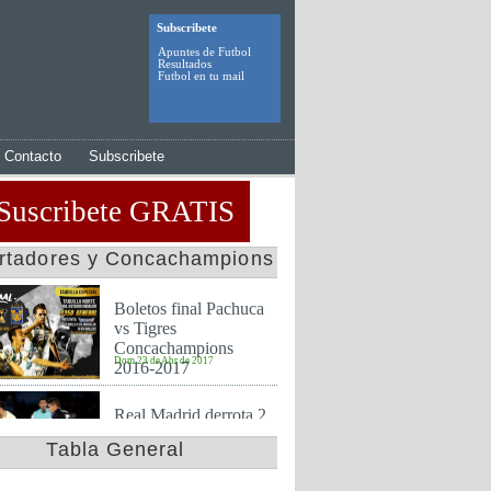
Subscribete
Apuntes de Futbol
Resultados
Futbol en tu mail
Contacto
Subscribete
Suscribete GRATIS
ertadores y Concachampions
Boletos final Pachuca
vs Tigres
Concachampions
Dom 23 de Abr de 2017
2016-2017
Real Madrid derrota 2
a 0 al America y es
Tabla General
finalista en mundial de
Jue 15 de Dic de 2016
clubes