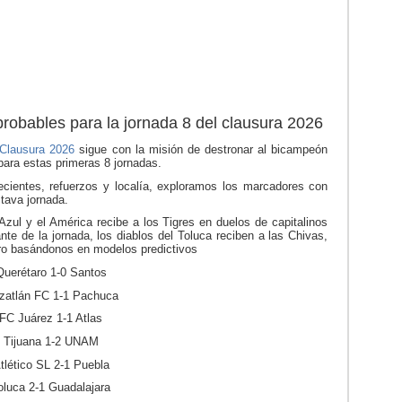
robables para la jornada 8 del clausura 2026
Clausura 2026
sigue con la misión de destronar al bicampeón
para estas primeras 8 jornadas.
ecientes, refuerzos y localía, exploramos los marcadores con
tava jornada.
zul y el América recibe a los Tigres en duelos de capitalinos
nte de la jornada, los diablos del Toluca reciben a las Chivas,
o basándonos en modelos predictivos
Querétaro 1-0 Santos
zatlán FC 1-1 Pachuca
FC Juárez 1-1 Atlas
Tijuana 1-2 UNAM
tlético SL 2-1 Puebla
oluca 2-1 Guadalajara