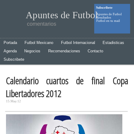
Subscribete
Apuntes de Futbol
Apuntes de Futbol
Resultados
Futbol en tu mail
comentarios
Portada
Futbol Mexicano
Futbol Internacional
Estadisticas
Agenda
Negocios
Recomendaciones
Contacto
Subscribete
Calendario cuartos de final Copa
Libertadores 2012
15.May.12