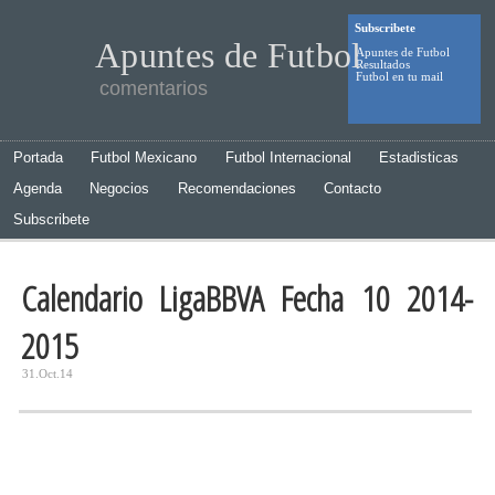
Subscribete
Apuntes de Futbol
Apuntes de Futbol
Resultados
Futbol en tu mail
comentarios
Portada
Futbol Mexicano
Futbol Internacional
Estadisticas
Agenda
Negocios
Recomendaciones
Contacto
Subscribete
Calendario LigaBBVA Fecha 10 2014-
2015
31.Oct.14