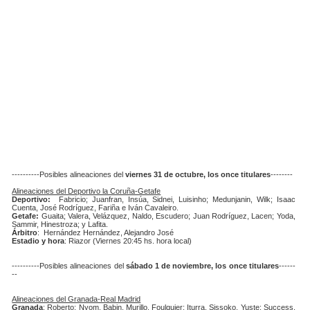
----------Posibles alineaciones del
viernes 31 de octubre, los once titulares
--------
Alineaciones del Deportivo la Coruña-Getafe
Deportivo:
Fabricio; Juanfran, Insúa, Sidnei, Luisinho; Medunjanin, Wilk; Isaac
Cuenta, José Rodríguez, Fariña e Iván Cavaleiro.
Getafe:
Guaita; Valera, Velázquez, Naldo, Escudero; Juan Rodríguez, Lacen; Yoda,
Sammir, Hinestroza; y Lafita.
Árbitro
: Hernández Hernández, Alejandro José
Estadio y hora
: Riazor (Viernes 20:45 hs. hora local)
----------Posibles alineaciones del
sábado 1 de noviembre, los once titulares
------
--
Alineaciones del Granada-Real Madrid
Granada
: Roberto; Nyom, Babin, Murillo, Foulquier; Iturra, Sissoko, Yuste; Success,