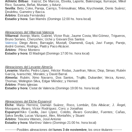
Athletic Bilbao
: Iraizoz; De Marcos, Etxeita, Laporte, Balenziaga; Iturraspe, Mikel
Rico; Susaeta, Beñat, Muniain; y Aduriz.
Sevilla
: Beto; Coke, Pareja, Carriço, Trémoulinas; Mbia, Krychowiak, Denis Suárez;
Deulofeu, Gameiro y Bacca.
Árbitro
: Estrada Fernández
Estadio y hora
: San Mamés (Domingo 12:00 hs. hora local)
Alineaciones del Villarreal-Valencia
Villarreal
: Asenjo; Mario, Gabriel, Víctor Ruiz, Jaume Costa; Moi Gómez, Trigueros,
Bruno Soriano, Cheryshev; Uche y Giovani Dos Santos
Valencia
: Diego Alves; Barragán, Mustafi, Otamendi, Gayá; Javi Fuego, Parejo,
André Gomes; Rodrigo, Piatti y Paco Alcácer.
Árbitro
: Pérez Montero
Estadio y hora
: El Madrigal (Domingo 17:00 hs. hora local)
Alineaciones del Levante-Almería
Levante:
Mariño; Pedro López, Héctor Rodas, Juanfran, Nikos; Diop, Simao; Rubén
García, Ivanschitz, Morales; y David Barral.
Almería:
Rubén; Ximo Navarro, Dos Santos, Trujillo, Dubardier; Verza, Azeez,
Thomas; Welington Silva, Edgar Méndez; y Hemed.
Árbitro
: Prieto Iglesias
Estadio y hora
: Ciutat de Valencia (Domingo 19:00 hs. hora local)
Alineaciones del Elche-Espanyol
Elche
: Manu Herrera; Damián Suárez, Roco, Lombán, Edu Albácar; J. Ángel,
Mosquera; Álvaro, Víctor Rodríguez, Coro; y Jonathas
Espanyol
:Kiko Casilla, Javi López, Colotto, Álvaro González, Fuentes; Cañas,
Salva Sevilla; Lucas Vázquez, Álex, Montañés; y Stuani
Árbitro
: Teixeira Vitienes, José Antonio
Estadio y hora
: Martínez Valero (Domingo 21:00 hs. hora local)
----------Posibles alineaciones del
lunes 3 de noviembre
, los once titulares--------