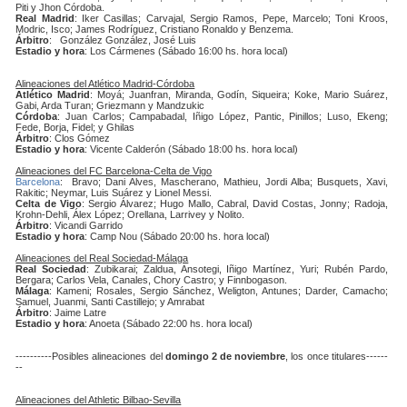
Piti y Jhon Córdoba.
Real Madrid
: Iker Casillas; Carvajal, Sergio Ramos, Pepe, Marcelo; Toni Kroos,
Modric, Isco; James Rodríguez, Cristiano Ronaldo y Benzema.
Árbitro
: González González, José Luis
Estadio y hora
: Los Cármenes (Sábado 16:00 hs. hora local)
Alineaciones del Atlético Madrid-Córdoba
Atlético Madrid
: Moyá; Juanfran, Miranda, Godín, Siqueira; Koke, Mario Suárez,
Gabi, Arda Turan; Griezmann y Mandzukic
Córdoba
: Juan Carlos; Campabadal, Iñigo López, Pantic, Pinillos; Luso, Ekeng;
Fede, Borja, Fidel; y Ghilas
Árbitro
: Clos Gómez
Estadio y hora
: Vicente Calderón (Sábado 18:00 hs. hora local)
Alineaciones del FC Barcelona-Celta de Vigo
Barcelona
: Bravo; Dani Alves, Mascherano, Mathieu, Jordi Alba; Busquets, Xavi,
Rakitic; Neymar, Luis Suárez y Lionel Messi.
Celta de Vigo
: Sergio Álvarez; Hugo Mallo, Cabral, David Costas, Jonny; Radoja,
Krohn-Dehli, Álex López; Orellana, Larrivey y Nolito.
Árbitro
: Vicandi Garrido
Estadio y hora
: Camp Nou (Sábado 20:00 hs. hora local)
Alineaciones del Real Sociedad-Málaga
Real Sociedad
: Zubikarai; Zaldua, Ansotegi, Iñigo Martínez, Yuri; Rubén Pardo,
Bergara; Carlos Vela, Canales, Chory Castro; y Finnbogason.
Málaga
: Kameni; Rosales, Sergio Sánchez, Weligton, Antunes; Darder, Camacho;
Samuel, Juanmi, Santi Castillejo; y Amrabat
Árbitro
: Jaime Latre
Estadio y hora
: Anoeta (Sábado 22:00 hs. hora local)
----------Posibles alineaciones del
domingo 2 de noviembre
, los once titulares------
--
Alineaciones del Athletic Bilbao-Sevilla