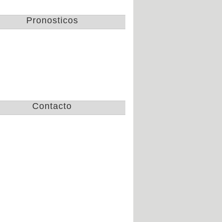
Gallos de Queretaro
Pronosticos
campeon de la copa
apertura 2016
Jue 3 de Nov de 2016
Lista de convocados de
Chivas para el clasico
nacional America vs
Mar 25 de Oct de 2016
Chivas
Contacto
Tramision de partidos
de la CopaMx, las
semifinales por TV
Mar 25 de Oct de 2016
Pumas golea 8 a 1 y
avanza en
concachampions
Vie 21 de Oct de 2016
Fechas y horarios de
las semifinales de la