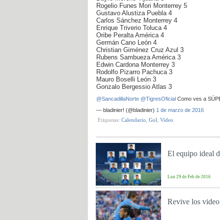
Rogelio Funes Mori Monterrey 5
Gustavo Alustiza Puebla 4
Carlos Sánchez Monterrey 4
Enrique Triverio Toluca 4
Oribe Peralta América 4
Germán Cano León 4
Christian Giménez Cruz Azul 3
Rubens Sambueza América 3
Edwin Cardona Monterrey 3
Rodolfo Pizarro Pachuca 3
Mauro Boselli León 3
Gonzalo Bergessio Atlas 3
@SancadillaNorte
@TigresOficial
Como ves a SÚP
— bladinier! (@bladinier)
1 de marzo de 2016
Etiquetas:
Calendario
,
Gol
,
Video
El equipo ideal d
Lun 29 de Feb de 2016
Revive los video