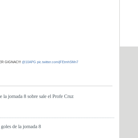
ER GIGNAC!!!
@10APG
pic.twitter.com/jFEtmhSMn7
e la jornada 8 sobre sale el Profe Cruz
 goles de la jornada 8