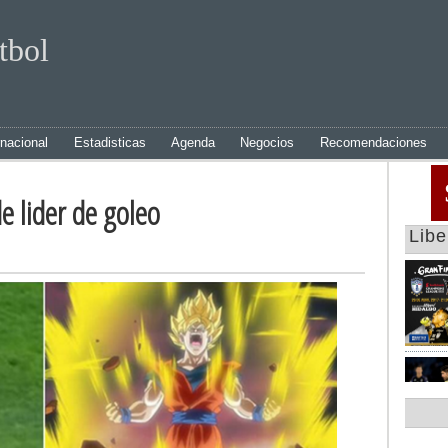
tbol
rnacional
Estadisticas
Agenda
Negocios
Recomendaciones
e lider de goleo
Lib