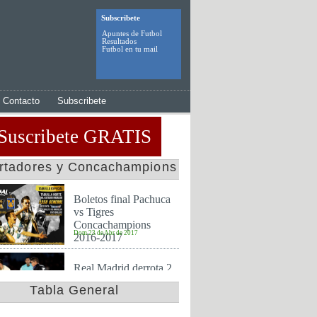
Subscribete
Apuntes de Futbol
Resultados
Futbol en tu mail
Contacto
Subscribete
Suscribete GRATIS
ertadores y Concachampions
Boletos final Pachuca
vs Tigres
Concachampions
Dom 23 de Abr de 2017
2016-2017
Real Madrid derrota 2
a 0 al America y es
Tabla General
finalista en mundial de
Jue 15 de Dic de 2016
clubes