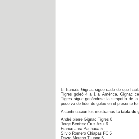
El francés Gignac sigue dado de que habla
Tigres goleó 4 a 1 al América, Gignac ce
Tigres sigue ganándose la simpatía de la 
poco va de líder de goleo en el presente to
A continuación les mostramos
la tabla de 
André pierre Gignac Tigres 8
Jorge Benítez Cruz Azul 6
Franco Jara Pachuca 5
Silvio Romero Chiapas FC 5
Dayro Moreno Tijuana 5