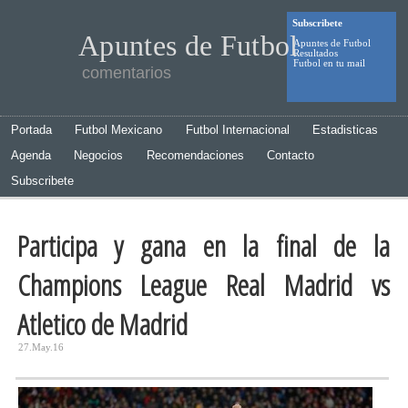
Subscribete
Apuntes de Futbol
Apuntes de Futbol
Resultados
Futbol en tu mail
comentarios
Portada
Futbol Mexicano
Futbol Internacional
Estadisticas
Agenda
Negocios
Recomendaciones
Contacto
Subscribete
Participa y gana en la final de la
Champions League Real Madrid vs
Atletico de Madrid
27.May.16