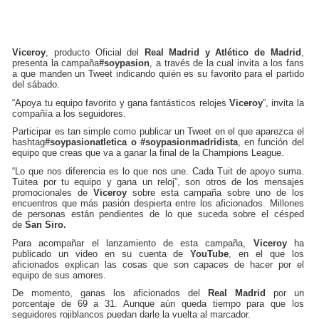
Viceroy
, producto Oficial del
Real Madrid y Atlético de Madrid
,
presenta la campaña
#soypasion
, a través de la cual invita a los fans
a que manden un Tweet indicando quién es su favorito para el partido
del sábado.
“Apoya tu equipo favorito y gana fantásticos relojes
Viceroy
”, invita la
compañía a los seguidores.
Participar es tan simple como publicar un Tweet en el que aparezca el
hashtag
#soypasionatletica o #soypasionmadridista
, en función del
equipo que creas que va a ganar la final de la Champions League.
“Lo que nos diferencia es lo que nos une. Cada Tuit de apoyo suma.
Tuitea por tu equipo y gana un reloj”, son otros de los mensajes
promocionales de
Viceroy
sobre esta campaña sobre uno de los
encuentros que más pasión despierta entre los aficionados. Millones
de personas están pendientes de lo que suceda sobre el césped
de
San Siro.
Para acompañar el lanzamiento de esta campaña,
Viceroy
ha
publicado un video en su cuenta de
YouTube
, en el que los
aficionados explican las cosas que son capaces de hacer por el
equipo de sus amores.
De momento, ganas los aficionados del
Real Madrid
por un
porcentaje de 69 a 31. Aunque aún queda tiempo para que los
seguidores rojiblancos puedan darle la vuelta al marcador.