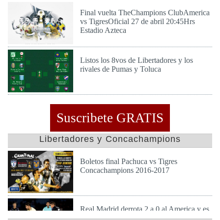
Final vuelta TheChampions ClubAmerica
vs TigresOficial 27 de abril 20:45Hrs
Estadio Azteca
Mar 26 de Abr de 2016
Listos los 8vos de Libertadores y los
rivales de Pumas y Toluca
Vie 22 de Abr de 2016
Suscribete GRATIS
Libertadores y Concachampions
Boletos final Pachuca vs Tigres
Concachampions 2016-2017
Dom 23 de Abr de 2017
Real Madrid derrota 2 a 0 al America y es
finalista en mundial de clubes