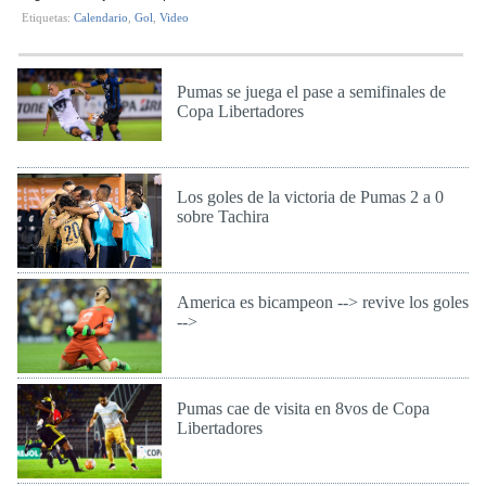
Etiquetas:
Calendario
,
Gol
,
Video
Pumas se juega el pase a semifinales de
Copa Libertadores
Mar 24 de May de 2016
Los goles de la victoria de Pumas 2 a 0
sobre Tachira
Mie 4 de May de 2016
America es bicampeon --> revive los goles
-->
Jue 28 de Abr de 2016
Pumas cae de visita en 8vos de Copa
Libertadores
Mie 27 de Abr de 2016