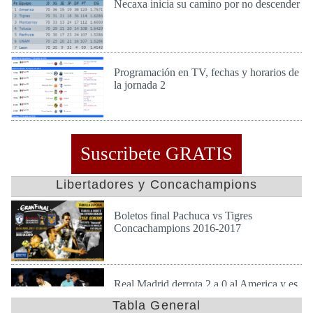
Necaxa inicia su camino por no descender
Lun 25 de Jul de 2016
Programación en TV, fechas y horarios de
la jornada 2
Vie 22 de Jul de 2016
Suscribete GRATIS
Libertadores y Concachampions
Boletos final Pachuca vs Tigres
Concachampions 2016-2017
Dom 23 de Abr de 2017
Real Madrid derrota 2 a 0 al America y es
finalista en mundial de clubes
Tabla General