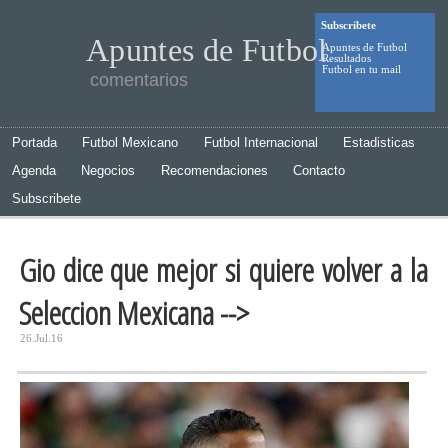
Subscribete
Apuntes de Futbol
Apuntes de Futbol
Resultados
Futbol en tu mail
comentarios
Portada
Futbol Mexicano
Futbol Internacional
Estadisticas
Agenda
Negocios
Recomendaciones
Contacto
Subscribete
Gio dice que mejor si quiere volver a la
Seleccion Mexicana -->
26.Jul.16