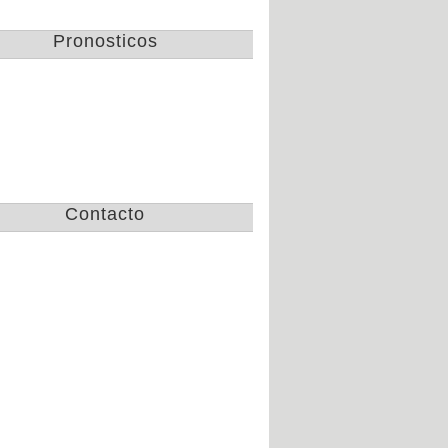
Gallos de Queretaro
Pronosticos
campeon de la copa
apertura 2016
Jue 3 de Nov de 2016
Lista de convocados de
Chivas para el clasico
nacional America vs
Mar 25 de Oct de 2016
Chivas
Contacto
Tramision de partidos
de la CopaMx, las
semifinales por TV
Mar 25 de Oct de 2016
Pumas golea 8 a 1 y
avanza en
concachampions
Vie 21 de Oct de 2016
Fechas y horarios de
las semifinales de la