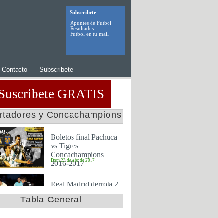
Subscribete
Apuntes de Futbol
Resultados
Futbol en tu mail
Contacto
Subscribete
Suscribete GRATIS
ertadores y Concachampions
Boletos final Pachuca
vs Tigres
Concachampions
Dom 23 de Abr de 2017
2016-2017
Real Madrid derrota 2
a 0 al America y es
Tabla General
finalista en mundial de
Jue 15 de Dic de 2016
clubes