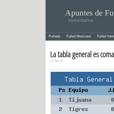
Apuntes de Fu
comentarios
Portada
Futbol Mexicano
Futbol Inte
La tabla general es com
12.Sep.16