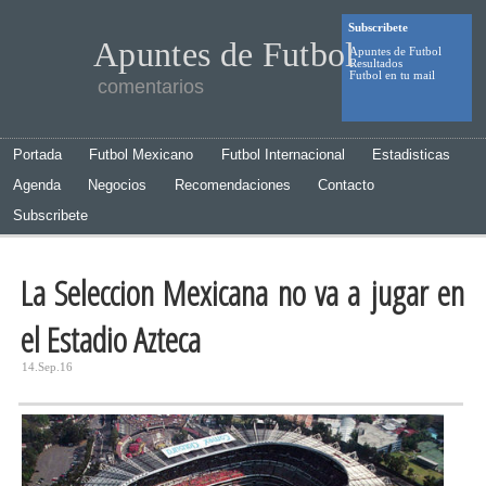
Subscribete
Apuntes de Futbol
Apuntes de Futbol
Resultados
Futbol en tu mail
comentarios
Portada
Futbol Mexicano
Futbol Internacional
Estadisticas
Agenda
Negocios
Recomendaciones
Contacto
Subscribete
La Seleccion Mexicana no va a jugar en
el Estadio Azteca
14.Sep.16