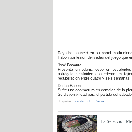
Rayados anunció en su portal institucion
Pabón por lesión derivadas del juego que e
José Basanta
Presenta un edema óseo en escafoides y
astrágalo-escafoidea con edema en teji
recuperación entre cuatro y seis semanas.
Dorlan Pabon
Sufre una contractura en gemelos de la pier
Su disponibilidad para el partido del sábad
Etiquetas:
Calendario
,
Gol
,
Video
La Seleccion Mex