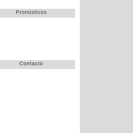
Gallos de Queretaro
Pronosticos
campeon de la copa
apertura 2016
Jue 3 de Nov de 2016
Lista de convocados de
Chivas para el clasico
nacional America vs
Mar 25 de Oct de 2016
Chivas
Contacto
Tramision de partidos
de la CopaMx, las
semifinales por TV
Mar 25 de Oct de 2016
Pumas golea 8 a 1 y
avanza en
concachampions
Vie 21 de Oct de 2016
Fechas y horarios de
las semifinales de la