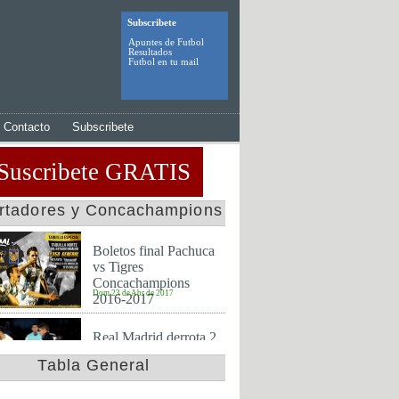
Subscribete
Apuntes de Futbol
Resultados
Futbol en tu mail
Contacto
Subscribete
Suscribete GRATIS
ertadores y Concachampions
Boletos final Pachuca
vs Tigres
Concachampions
Dom 23 de Abr de 2017
2016-2017
Real Madrid derrota 2
a 0 al America y es
Tabla General
finalista en mundial de
Jue 15 de Dic de 2016
clubes